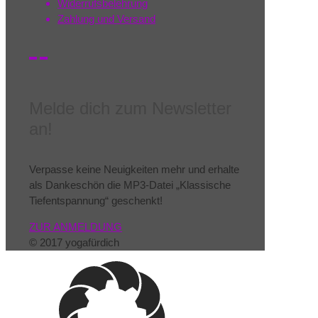
Widerrufsbelehrung
Zahlung und Versand
Melde dich zum Newsletter
an!
Verpasse keine Neuigkeiten mehr und erhalte
als Dankeschön die MP3-Datei „Klassische
Tiefentspannung“ geschenkt!
ZUR ANMELDUNG
© 2017 yogafürdich