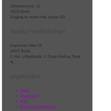
Zehdenickerstr. 21
10119 Berlin
Eingang im ersten Hof, erstes OG
Studio Friedrichshain
Frankfurter Allee 53
10247 Berlin
2. Hof, Loftgebäude, 2. Etage (Aufzug Taste
4)
yogafürdich
News
Impressum
AGB
Datenschutzbelehrung